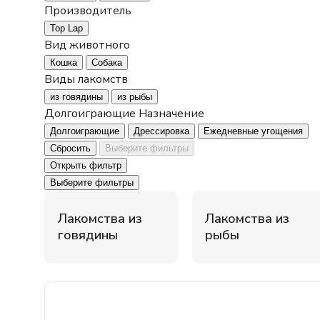
Производитель
Top Lap
Вид животного
Кошка
Собака
Виды лакомств
из говядины
из рыбы
Долгоиграющие
Назначение
Долгоиграющие
Дрессировка
Ежедневные угощения
Сбросить
Выберите фильтры
Открыть фильтр
Выберите фильтры
Лакомства из
Лакомства из
говядины
рыбы