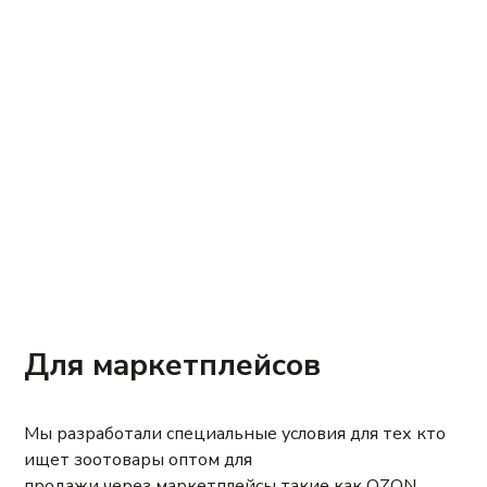
Производство
Оснащение наших производственных цехов
соответствует всем современным
стандартам пищевого производства.
Подробнее
Для маркетплейсов
Мы разработали специальные условия для тех кто
ищет зоотовары оптом для
продажи через маркетплейсы такие как OZON,